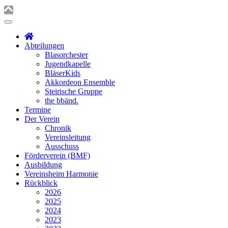
Abteilungen
Blasorchester
Jugendkapelle
BläserKids
Akkordeon Ensemble
Steirische Gruppe
the bbänd.
Termine
Der Verein
Chronik
Vereinsleitung
Ausschuss
Förderverein (BMF)
Ausbildung
Vereinsheim Harmonie
Rückblick
2026
2025
2024
2023