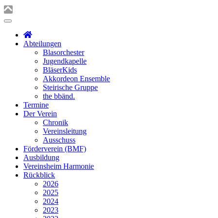
Abteilungen
Blasorchester
Jugendkapelle
BläserKids
Akkordeon Ensemble
Steirische Gruppe
the bbänd.
Termine
Der Verein
Chronik
Vereinsleitung
Ausschuss
Förderverein (BMF)
Ausbildung
Vereinsheim Harmonie
Rückblick
2026
2025
2024
2023