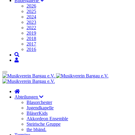
Bildergalerie
2026
2025
2024
2023
2022
2019
2018
2017
2016
Abteilungen
Blasorchester
Jugendkapelle
BläserKids
Akkordeon Ensemble
Steirische Gruppe
the bbänd.
Termine