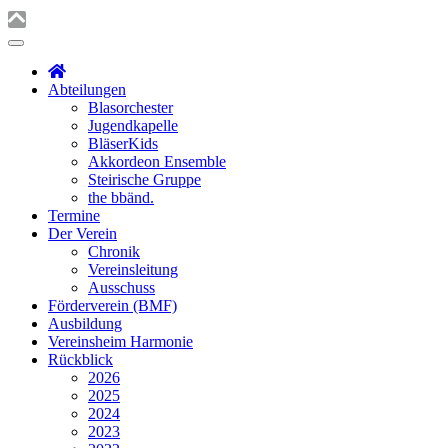
Abteilungen
Blasorchester
Jugendkapelle
BläserKids
Akkordeon Ensemble
Steirische Gruppe
the bbänd.
Termine
Der Verein
Chronik
Vereinsleitung
Ausschuss
Förderverein (BMF)
Ausbildung
Vereinsheim Harmonie
Rückblick
2026
2025
2024
2023