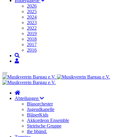
Bildergalerie
2026
2025
2024
2023
2022
2019
2018
2017
2016
Abteilungen
Blasorchester
Jugendkapelle
BläserKids
Akkordeon Ensemble
Steirische Gruppe
the bbänd.
Termine