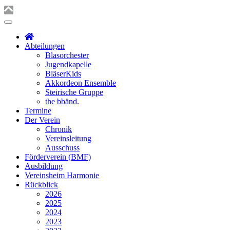
Abteilungen
Blasorchester
Jugendkapelle
BläserKids
Akkordeon Ensemble
Steirische Gruppe
the bbänd.
Termine
Der Verein
Chronik
Vereinsleitung
Ausschuss
Förderverein (BMF)
Ausbildung
Vereinsheim Harmonie
Rückblick
2026
2025
2024
2023